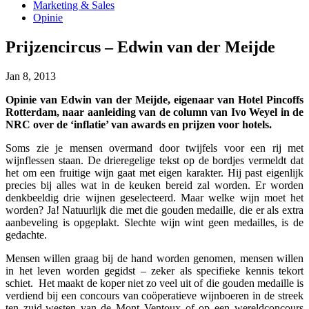
Marketing & Sales
Opinie
Prijzencircus – Edwin van der Meijde
Jan 8, 2013
Opinie van Edwin van der Meijde, eigenaar van Hotel Pincoffs
Rotterdam, naar aanleiding van de column van Ivo Weyel in de
NRC over de ‘inflatie’ van awards en prijzen voor hotels.
Soms zie je mensen overmand door twijfels voor een rij met
wijnflessen staan. De drieregelige tekst op de bordjes vermeldt dat
het om een fruitige wijn gaat met eigen karakter. Hij past eigenlijk
precies bij alles wat in de keuken bereid zal worden. Er worden
denkbeeldig drie wijnen geselecteerd. Maar welke wijn moet het
worden? Ja! Natuurlijk die met die gouden medaille, die er als extra
aanbeveling is opgeplakt. Slechte wijn wint geen medailles, is de
gedachte.
Mensen willen graag bij de hand worden genomen, mensen willen
in het leven worden gegidst – zeker als specifieke kennis tekort
schiet. Het maakt de koper niet zo veel uit of die gouden medaille is
verdiend bij een concours van coöperatieve wijnboeren in de streek
ten zuid-westen van de Mont Ventoux of op een wereldconcours