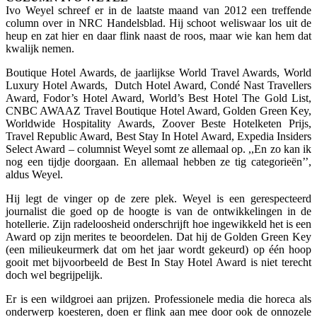
Ivo Weyel schreef er in de laatste maand van 2012 een treffende
column over in NRC Handelsblad. Hij schoot weliswaar los uit de
heup en zat hier en daar flink naast de roos, maar wie kan hem dat
kwalijk nemen.
Boutique Hotel Awards, de jaarlijkse World Travel Awards, World
Luxury Hotel Awards, Dutch Hotel Award, Condé Nast Travellers
Award, Fodor’s Hotel Award, World’s Best Hotel The Gold List,
CNBC AWAAZ Travel Boutique Hotel Award, Golden Green Key,
Worldwide Hospitality Awards, Zoover Beste Hotelketen Prijs,
Travel Republic Award, Best Stay In Hotel Award, Expedia Insiders
Select Award – columnist Weyel somt ze allemaal op. ,,En zo kan ik
nog een tijdje doorgaan. En allemaal hebben ze tig categorieën’’,
aldus Weyel.
Hij legt de vinger op de zere plek. Weyel is een gerespecteerd
journalist die goed op de hoogte is van de ontwikkelingen in de
hotellerie. Zijn radeloosheid onderschrijft hoe ingewikkeld het is een
Award op zijn merites te beoordelen. Dat hij de Golden Green Key
(een milieukeurmerk dat om het jaar wordt gekeurd) op één hoop
gooit met bijvoorbeeld de Best In Stay Hotel Award is niet terecht
doch wel begrijpelijk.
Er is een wildgroei aan prijzen. Professionele media die horeca als
onderwerp koesteren, doen er flink aan mee door ook de onnozele