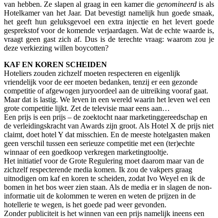
van hebben. Ze slapen al graag in een kamer die
genomineerd
is als
Hotelkamer van het Jaar. Dat bevestigt namelijk hun goede smaak,
het geeft hun geluksgevoel een extra injectie en het levert goede
gesprekstof voor de komende verjaardagen. Wat de echte waarde is,
vraagt geen gast zich af. Dus is de terechte vraag: waarom zou je
deze verkiezing willen boycotten?
KAF EN KOREN SCHEIDEN
Hoteliers zouden zichzelf moeten respecteren en eigenlijk
vriendelijk voor de eer moeten bedanken, tenzij er een gezonde
competitie of afgewogen juryoordeel aan de uitreiking vooraf gaat.
Maar dat is lastig. We leven in een wereld waarin het leven wel een
grote competitie lijkt. Zet de televisie maar eens aan…
Een prijs is een prijs – de zoektocht naar marketinggereedschap en
de verleidingskracht van Awards zijn groot. Als Hotel X de prijs niet
claimt, doet hotel Y dat misschien. En de meeste hotelgasten maken
geen verschil tussen een serieuze competitie met een (ter)echte
winnaar of een goedkoop verkregen marketingtooltje.
Het initiatief voor de Grote Regulering moet daarom maar van de
zichzelf respecterende media komen. Ik zou de vakpers graag
uitnodigen om kaf en koren te scheiden, zodat Ivo Weyel en ik de
bomen in het bos weer zien staan. Als de media er in slagen de non-
informatie uit de kolommen te weren en weten de prijzen in de
hotellerie te wegen, is het goede pad weer gevonden.
Zonder publiciteit is het winnen van een prijs namelijk ineens een