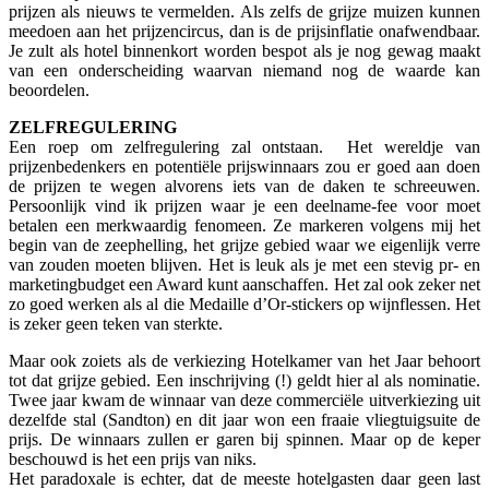
prijzen als nieuws te vermelden. Als zelfs de grijze muizen kunnen
meedoen aan het prijzencircus, dan is de prijsinflatie onafwendbaar.
Je zult als hotel binnenkort worden bespot als je nog gewag maakt
van een onderscheiding waarvan niemand nog de waarde kan
beoordelen.
ZELFREGULERING
Een roep om zelfregulering zal ontstaan. Het wereldje van
prijzenbedenkers en potentiële prijswinnaars zou er goed aan doen
de prijzen te wegen alvorens iets van de daken te schreeuwen.
Persoonlijk vind ik prijzen waar je een deelname-fee voor moet
betalen een merkwaardig fenomeen. Ze markeren volgens mij het
begin van de zeephelling, het grijze gebied waar we eigenlijk verre
van zouden moeten blijven. Het is leuk als je met een stevig pr- en
marketingbudget een Award kunt aanschaffen. Het zal ook zeker net
zo goed werken als al die Medaille d’Or-stickers op wijnflessen. Het
is zeker geen teken van sterkte.
Maar ook zoiets als de verkiezing Hotelkamer van het Jaar behoort
tot dat grijze gebied. Een inschrijving (!) geldt hier al als nominatie.
Twee jaar kwam de winnaar van deze commerciële uitverkiezing uit
dezelfde stal (Sandton) en dit jaar won een fraaie vliegtuigsuite de
prijs. De winnaars zullen er garen bij spinnen. Maar op de keper
beschouwd is het een prijs van niks.
Het paradoxale is echter, dat de meeste hotelgasten daar geen last