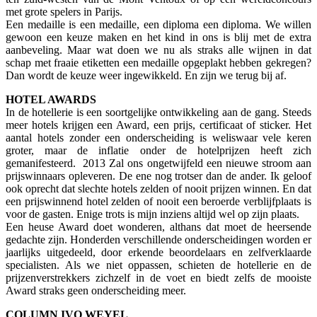
met grote spelers in Parijs.
Een medaille is een medaille, een diploma een diploma. We willen
gewoon een keuze maken en het kind in ons is blij met de extra
aanbeveling. Maar wat doen we nu als straks alle wijnen in dat
schap met fraaie etiketten een medaille opgeplakt hebben gekregen?
Dan wordt de keuze weer ingewikkeld. En zijn we terug bij af.
HOTEL AWARDS
In de hotellerie is een soortgelijke ontwikkeling aan de gang. Steeds
meer hotels krijgen een Award, een prijs, certificaat of sticker. Het
aantal hotels zonder een onderscheiding is weliswaar vele keren
groter, maar de inflatie onder de hotelprijzen heeft zich
gemanifesteerd. 2013 Zal ons ongetwijfeld een nieuwe stroom aan
prijswinnaars opleveren. De ene nog trotser dan de ander. Ik geloof
ook oprecht dat slechte hotels zelden of nooit prijzen winnen. En dat
een prijswinnend hotel zelden of nooit een beroerde verblijfplaats is
voor de gasten. Enige trots is mijn inziens altijd wel op zijn plaats.
Een heuse Award doet wonderen, althans dat moet de heersende
gedachte zijn. Honderden verschillende onderscheidingen worden er
jaarlijks uitgedeeld, door erkende beoordelaars en zelfverklaarde
specialisten. Als we niet oppassen, schieten de hotellerie en de
prijzenverstrekkers zichzelf in de voet en biedt zelfs de mooiste
Award straks geen onderscheiding meer.
COLUMN IVO WEYEL